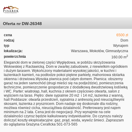
Oferta nr DW-26348
cena
6500 zł
rodzaj
Dom
typ
Wynajem
lokalizacja:
Warszawa, Mokotów, Gimnastyczna
2
powierzchnia
160.00 m
Elegancki dom w zielonej części Wyględowa, w pobliżu skrzyżowania
Wołowskiej z Racławicką. Dom w zwartej zabudowie, z niewielkim ogródkiem
i dużym tarasem. Wykończony materiałami wysokiej jakości, w kuchni i
łazienkach kamień, na podłodze pokoi piękne parkiety, mahoniowa stolarka
okienna i drzwiowa.Wysoka piwnica pod całym domem. Piwnica: obszerny
garaż na jeden samochód (drugi mieści się na podjeździe), pomieszczenia
techniczne, pomieszczenie gospodarcze z dodatkową dwudrzwiową lodówką
i WC. Parter: wiatrołap, hall, kuchnia z oknem częściowo otwarta, salon z
wyjściem na taras. Piętro: dwie sypialnie 20 m2 i 14 m2, łazienka z wanną,
hall Poddasze: otwarta przestrzeń, sypialnia z antresolą pod nieuciążliwymi
skosami, łazienka z prysznicem. Dom nadaje się doskonale dla rodziny,
możliwa również cicha, nieuciążliwa działalność. Preferowany jest najem
minimum na 2 lata. Cena jest do negocjacji. Przy wynajmie na cele
działalności czynsz będzie kalkulowany indywidualnie. Do czynszu należy
doliczyć koszty eksploatacyjne: gaz, prąd, woda, wywóz śmieci. Zapraszam
do oglądania Grażyna Ceraficka 501-073-565